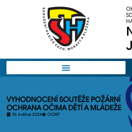
O
S
H
J
VYHODNOCENÍ SOUTĚŽE POŽÁRNÍ
OCHRANA OČIMA DĚTÍ A MLÁDEŽE
10. května 2024
OORP