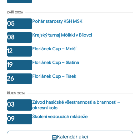
ZÁŘÍ 2026
Pohár starosty KSH MSK
05
Krajský turnaj Mölkki v Bílovci
08
Floriánek Cup – Mniší
12
Floriánek Cup – Slatina
19
Floriánek Cup – Tísek
26
ŘÍJEN 2026
Závod hasičské všestrannosti a brannosti –
03
okresní kolo
Školení vedoucích mládeže
09
Kalendář akcí