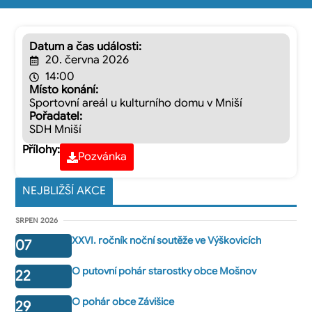
Datum a čas události:
20. června 2026
14:00
Místo konání:
Sportovní areál u kulturního domu v Mniší
Pořadatel:
SDH Mniší
Přílohy:
Pozvánka
NEJBLIŽŠÍ AKCE
SRPEN 2026
XXVI. ročník noční soutěže ve Výškovicích
07
O putovní pohár starostky obce Mošnov
22
O pohár obce Závišice
29