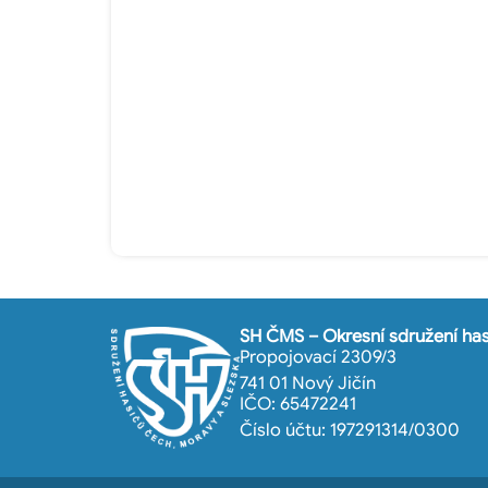
SH ČMS – Okresní sdružení has
Propojovací 2309/3
741 01 Nový Jičín
IČO: 65472241
Číslo účtu: 197291314/0300