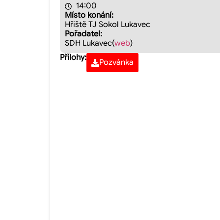
14:00
Místo konání:
Hřiště TJ Sokol Lukavec
Pořadatel:
SDH Lukavec
(
web
)
Přílohy:
Pozvánka