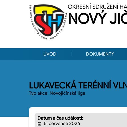
OKRESNÍ SDRUŽENÍ H
NOVÝ JI
ÚVOD
DOKUMENTY
LUKAVECKÁ TERÉNNÍ VL
Typ akce:
Novojičínská liga
Datum a čas události:
5. července 2026