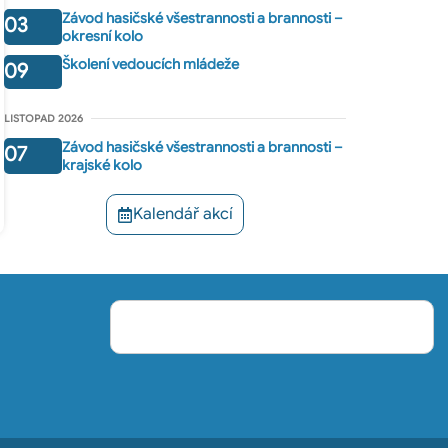
Závod hasičské všestrannosti a brannosti –
03
okresní kolo
Školení vedoucích mládeže
09
LISTOPAD 2026
Závod hasičské všestrannosti a brannosti –
07
krajské kolo
Kalendář akcí