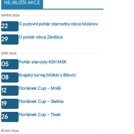
NEJBLIŽŠÍ AKCE
SRPEN 2026
O putovní pohár starostky obce Mošnov
22
O pohár obce Závišice
29
ZÁŘÍ 2026
Pohár starosty KSH MSK
05
Krajský turnaj Mölkki v Bílovci
08
Floriánek Cup – Mniší
12
Floriánek Cup – Slatina
19
Floriánek Cup – Tísek
26
ŘÍJEN 2026