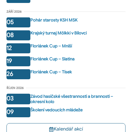
ZÁŘÍ 2026
Pohár starosty KSH MSK
05
Krajský turnaj Mölkki v Bílovci
08
Floriánek Cup – Mniší
12
Floriánek Cup – Slatina
19
Floriánek Cup – Tísek
26
ŘÍJEN 2026
Závod hasičské všestrannosti a brannosti –
03
okresní kolo
Školení vedoucích mládeže
09
Kalendář akcí