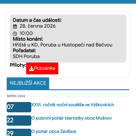
Datum a čas události:
28. června 2026
10:00
Místo konání:
Hřiště u KD, Poruba u Hustopečí nad Bečvou
Pořadatel:
SDH Poruba
Přílohy:
Pozvánka
NEJBLIŽŠÍ AKCE
SRPEN 2026
XXVI. ročník noční soutěže ve Výškovicích
07
O putovní pohár starostky obce Mošnov
22
O pohár obce Závišice
29