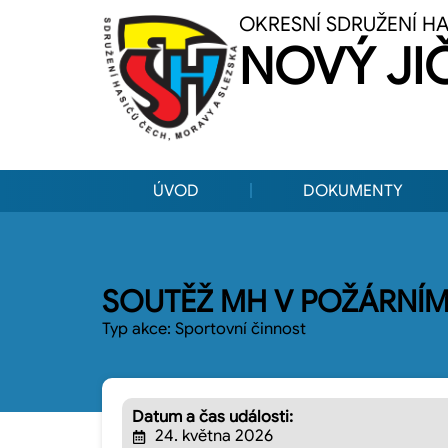
OKRESNÍ SDRUŽENÍ H
NOVÝ JI
ÚVOD
DOKUMENTY
SOUTĚŽ MH V POŽÁRNÍM
Typ akce:
Sportovní činnost
Datum a čas události:
24. května 2026