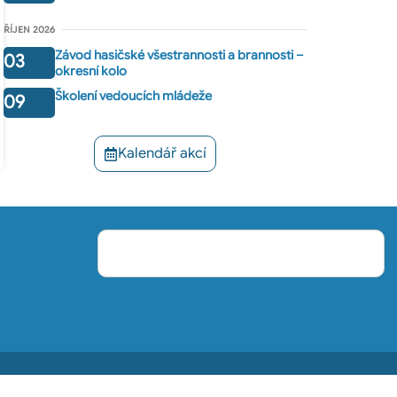
ŘÍJEN 2026
Závod hasičské všestrannosti a brannosti –
03
okresní kolo
Školení vedoucích mládeže
09
Kalendář akcí