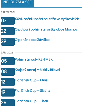
NEJBLIŽŠÍ AKCE
SRPEN 2026
XXVI. ročník noční soutěže ve Výškovicích
07
O putovní pohár starostky obce Mošnov
22
O pohár obce Závišice
29
ZÁŘÍ 2026
Pohár starosty KSH MSK
05
Krajský turnaj Mölkki v Bílovci
08
Floriánek Cup – Mniší
12
Floriánek Cup – Slatina
19
Floriánek Cup – Tísek
26