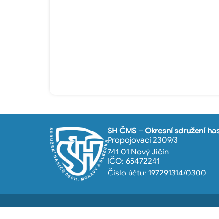
SH ČMS – Okresní sdružení has
Propojovací 2309/3
741 01 Nový Jičín
IČO: 65472241
Číslo účtu: 197291314/0300